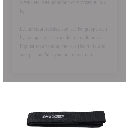
SPORT NATION justerbar grepptränare, 10–40
kg
Ett justerbart redskap som stärker greppet och
bygger upp muskler i händer och underarmar.
Ergonomiska handtag med steglöst motstånd
som passar både nybörjare och erfarna ...