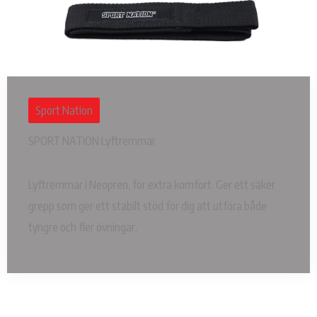
Sport Nation
SPORT NATION Lyftremmar
Lyftremmar i Neopren, för extra komfort. Ger ett säker
grepp som ger ett stabilt stöd för dig att utföra både
tyngre och fler övningar.