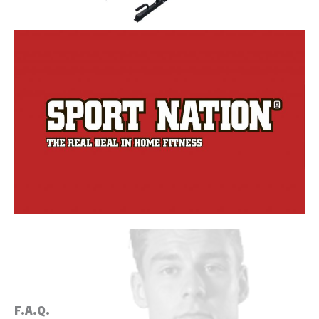
03.
F.A.Q.