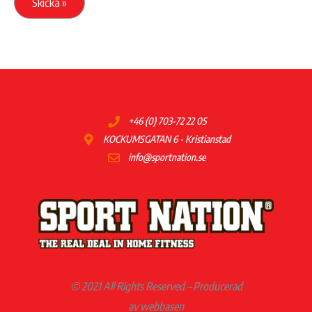
Skicka »
+46 (0) 703-72 22 05
KOCKUMSGATAN 6 - Kristianstad
info@sportnation.se
© 2021 All Rights Reserved – Producerad
av webbasen