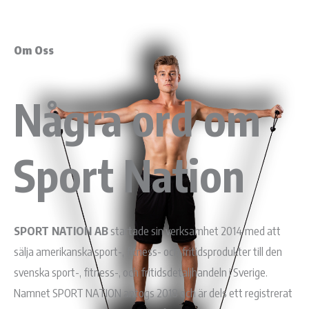
01.
Om Oss
Några ord om
Sport Nation
SPORT NATION AB
startade sin verksamhet 2014 med att
sälja amerikanska sport-, fitness- och fritidsprodukter till den
svenska sport-, fitness-, och fritidsdetaljhandeln i Sverige.
Namnet SPORT NATION antogs 2018 och är dels ett registrerat