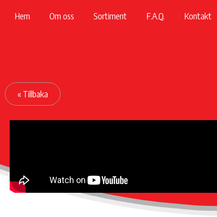
Hoppa
Hem
Om oss
Sortiment
F.A.Q.
Kontakt
till
innehåll
« Tillbaka