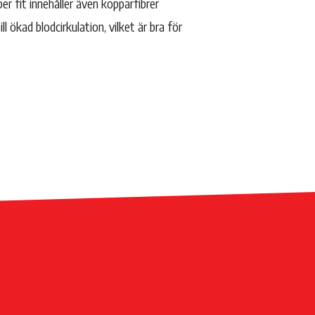
r fit innehåller även kopparfibrer
ill ökad blodcirkulation, vilket är bra för