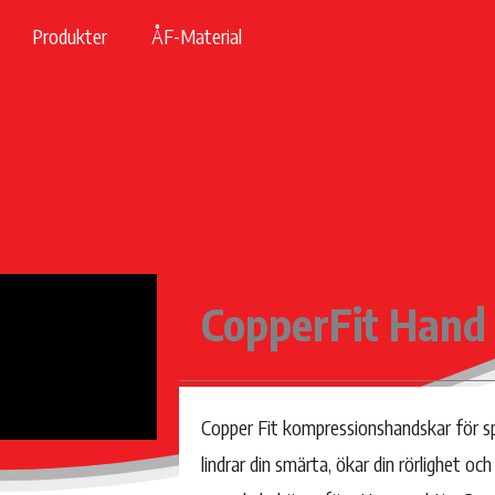
Produkter
ÅF-Material
CopperFit Hand 
Copper Fit kompressionshandskar för spo
lindrar din smärta, ökar din rörlighet och