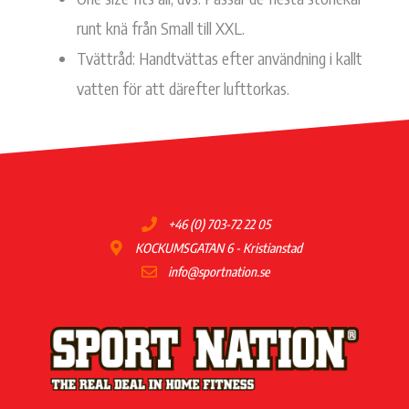
runt knä från Small till XXL.
Tvättråd: Handtvättas efter användning i kallt
vatten för att därefter lufttorkas.
+46 (0) 703-72 22 05
KOCKUMSGATAN 6 - Kristianstad
info@sportnation.se