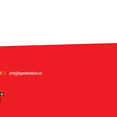
d
info@sportnation.se