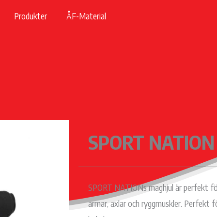
Produkter
ÅF-Material
SPORT NATION 
SPORT NATIONs maghjul är perfekt för
armar, axlar och ryggmuskler. Perfekt fö