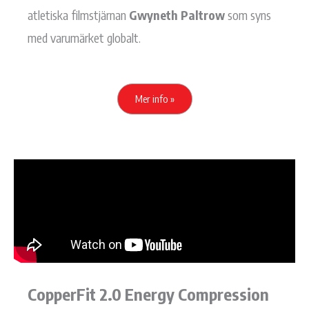
atletiska filmstjärnan
Gwyneth Paltrow
som syns
med varumärket globalt.
Mer info »
CopperFit 2.0 Energy Compression