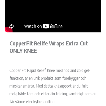
CopperFit Relife Wraps Extra Cut
ONLY KNEE
Copper Fit Rapid Relief Knee med hot and cold gel-
funktion, är en unik produkt som förebygger och
minskar smärta. Med detta knäsupport är du fullt
rörlig både före och efter din träning, samtidigt som du
får värme eller kylbehandling.