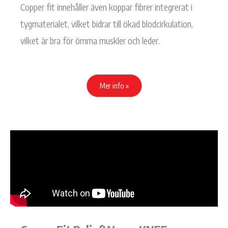
Copper fit innehåller även koppar fibrer integrerat i
tygmaterialet, vilket bidrar till ökad blodcirkulation,
vilket är bra för ömma muskler och leder.
Mer info »