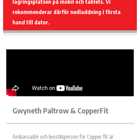
lagringsplatsen på mobil och tablets. Vi
rekommenderar därför nedladdning i första
hand till dator.
Gwyneth Paltrow & CopperFit
Ambassadör och livsstilsperson för Copper fit är