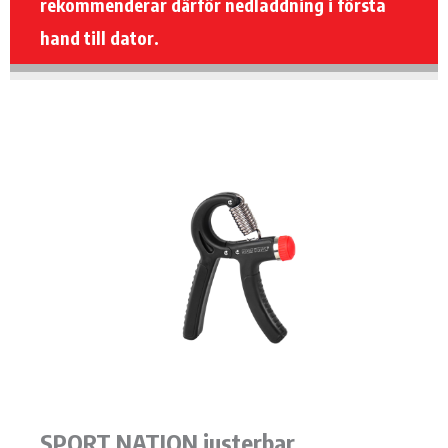
rekommenderar därför nedladdning i första
hand till dator.
SPORT NATION justerbar