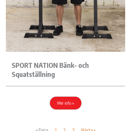
SPORT NATION Bänk- och
Squatställning
Mer info »
« Förra
1
2
3
Nästa »