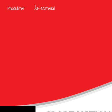
Produkter
ÅF-Material
Sida
Sida
Sida