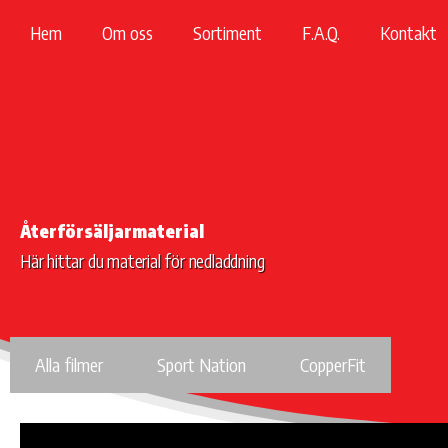
Hoppa
Hem
Om oss
Sortiment
F.A.Q.
Kontakt
till
innehåll
Återförsäljarmaterial
Här hittar du material för nedladdning
Alla filmer
Sport Nation
CopperFit