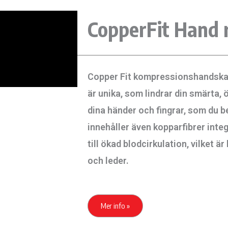
S
S
S
S
S
CopperFit Hand r
i
i
i
i
i
d
d
d
d
d
a
a
a
a
a
Copper Fit kompressionshandskar f
är unika, som lindrar din smärta, ö
dina händer och fingrar, som du be
innehåller även kopparfibrer integr
till ökad blodcirkulation, vilket 
och leder.
Mer info »