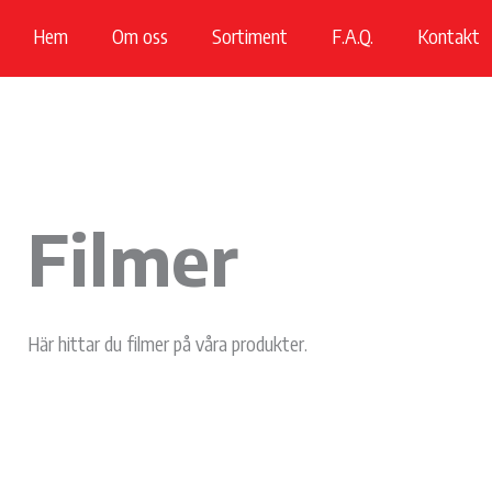
Hoppa
Hem
Om oss
Sortiment
F.A.Q.
Kontakt
till
innehåll
Filmer
Här hittar du filmer på våra produkter.
Alla filmer
Sport Nation
CopperFit