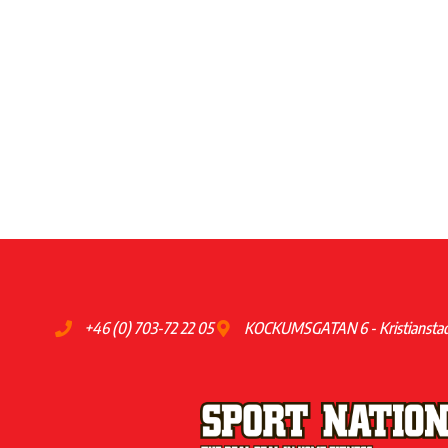
+46 (0) 703-72 22 05
KOCKUMSGATAN 6 - Kristiansta