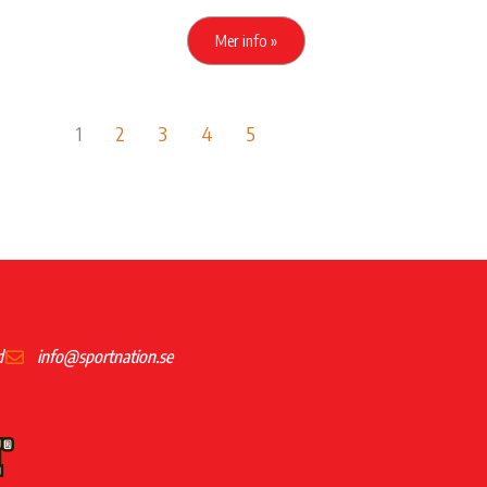
Mer info »
1
2
3
4
5
d
info@sportnation.se