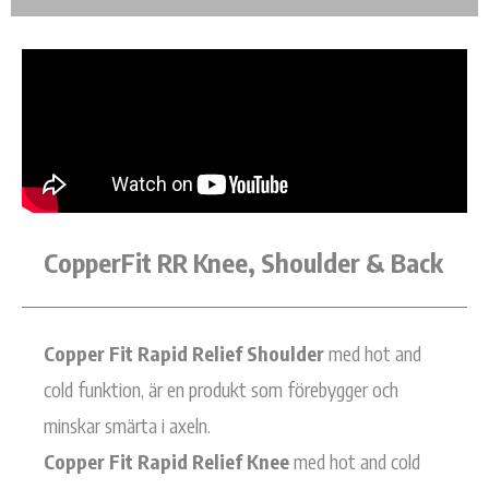
Sida
Sida
Sida
Sida
Sida
CopperFit RR Knee, Shoulder & Back
Copper Fit Rapid Relief Shoulder
med hot and
cold funktion, är en produkt som förebygger och
minskar smärta i axeln.
Copper Fit Rapid Relief Knee
med hot and cold