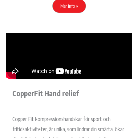
Mer info »
CopperFit Hand relief
Copper Fit kompressionshandskar för sport och
fritidsaktiviteter, är unika, som lindrar din smärta, ökar