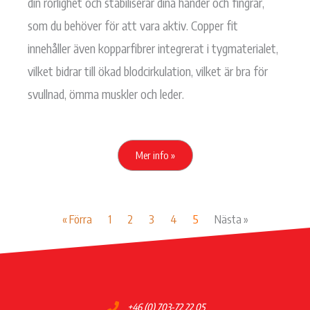
din rörlighet och stabiliserar dina händer och fingrar,
som du behöver för att vara aktiv. Copper fit
innehåller även kopparfibrer integrerat i tygmaterialet,
vilket bidrar till ökad blodcirkulation, vilket är bra för
svullnad, ömma muskler och leder.
Mer info »
« Förra
1
2
3
4
5
Nästa »
+46 (0) 703-72 22 05