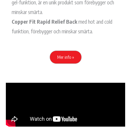
gel-funktion, är en unik produkt som förebygger och
minskar smärta.
Copper Fit Rapid Relief Back
med hot and cold
funktion, förebygger och minskar smärta.
Mer info »